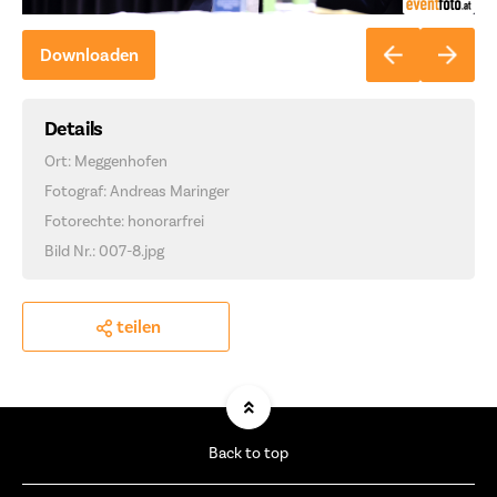
Downloaden
Details
Ort: Meggenhofen
Fotograf: Andreas Maringer
Fotorechte: honorarfrei
Bild Nr.: 007-8.jpg
teilen
Back to top