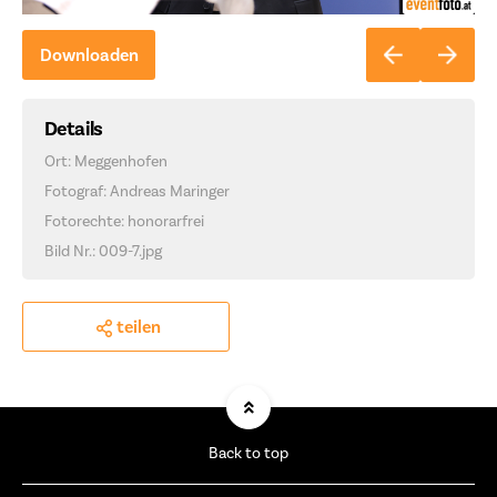
Downloaden
Details
Ort: Meggenhofen
Fotograf: Andreas Maringer
Fotorechte: honorarfrei
Bild Nr.: 009-7.jpg
teilen
Back to top