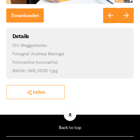
Downloaden
Details
Ort: Meggenhofen
Fotograf: Andreas Maringer
Fotorechte: honorarfrei
Bild Nr.: IMG_0030-1.jpg
teilen
Back to top