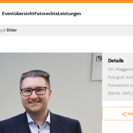
Eventübersicht
Fotorechte
Leistungen
en
Bilder
Details
Ort: Meggenh
Fotograf: And
Fotorechte: h
Bild Nr.: IMG
te