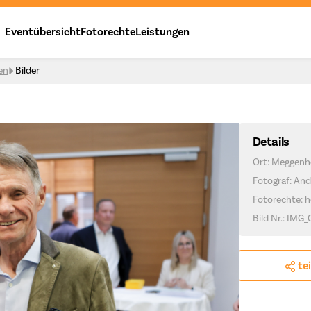
Eventübersicht
Fotorechte
Leistungen
en
Bilder
Details
Ort: Meggenh
Fotograf: And
Fotorechte: h
Bild Nr.: IMG_
te