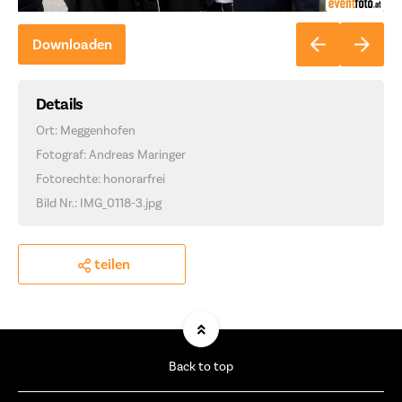
Downloaden
Details
Ort: Meggenhofen
Fotograf: Andreas Maringer
Fotorechte: honorarfrei
Bild Nr.: IMG_0118-3.jpg
teilen
Back to top