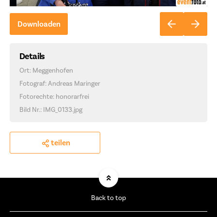
Downloaden
Details
Ort: Meggenhofen
Fotograf: Andreas Maringer
Fotorechte: honorarfrei
Bild Nr.: IMG_0133.jpg
teilen
Back to top