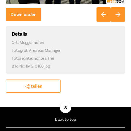
Downloaden
Details
Ort: Meggenhofen
Fotograf: Andreas Maringer
Fotorechte: honorarfrei
Bild Nr.: IMG_0168.jpg
teilen
Back to top