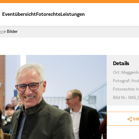
Eventübersicht
Fotorechte
Leistungen
en
Bilder
Details
Ort: Meggenh
Fotograf: And
Fotorechte: h
Bild Nr.: IMG_
te