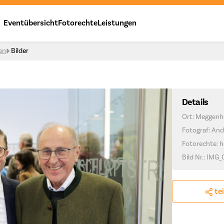
Eventübersicht
Fotorechte
Leistungen
en
Bilder
Details
Ort: Meggenh
Fotograf: And
Fotorechte: h
Bild Nr.: IMG_
te