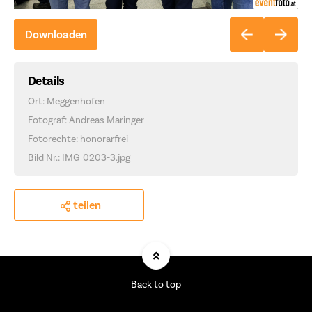
Downloaden
Details
Ort: Meggenhofen
Fotograf: Andreas Maringer
Fotorechte: honorarfrei
Bild Nr.: IMG_0203-3.jpg
teilen
Back to top