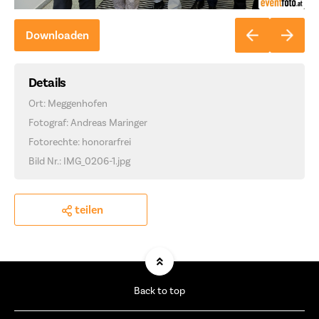
Downloaden
Details
Ort: Meggenhofen
Fotograf: Andreas Maringer
Fotorechte: honorarfrei
Bild Nr.: IMG_0206-1.jpg
teilen
Back to top