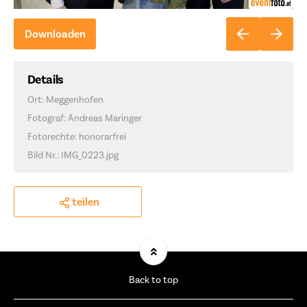
Downloaden
Details
Ort: Meggenhofen
Fotograf: Andreas Maringer
Fotorechte: honorarfrei
Bild Nr.: IMG_0223.jpg
teilen
Back to top