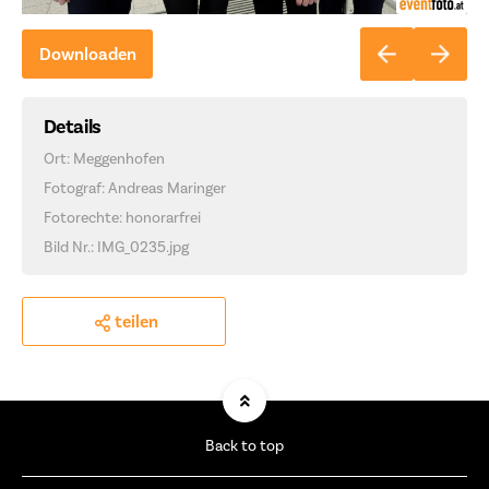
Downloaden
Details
Ort: Meggenhofen
Fotograf: Andreas Maringer
Fotorechte: honorarfrei
Bild Nr.: IMG_0235.jpg
teilen
Back to top