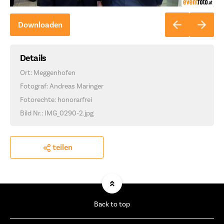
Downloaden
Details
Ort: Meggenhofen
Fotograf: Andreas Maringer
Fotorechte: honorarfrei
Bild Nr.: IMG_0290-2.jpg
teilen
Back to top