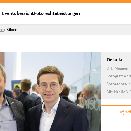
Eventübersicht
Fotorechte
Leistungen
en
Bilder
Details
Ort: Meggenh
Fotograf: And
Fotorechte: h
Bild Nr.: IMG
te