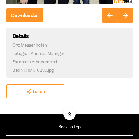
Downloaden
Details
Ort: Meggenhofen
Fotograf: Andreas Maringer
Fotorechte: honorarfrei
Bild Nr.: IMG_0299.jpg
teilen
Back to top