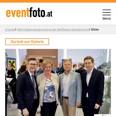
Menü
Skip to content
Events
Mitinhaberversammlung der Raiffeisen Grieskirchen
Bilder
Zurück zur Galerie