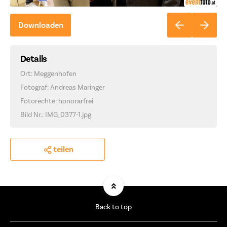
Downloaden
Details
Ort: Meggenhofen
Fotograf: Andreas Maringer
Fotorechte: honorarfrei
Bild Nr.: IMG_0377-1.jpg
teilen
Back to top