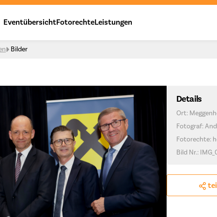
Eventübersicht
Fotorechte
Leistungen
en
Bilder
Details
Ort: Meggenh
Fotograf: And
Fotorechte: h
Bild Nr.: IMG_
te