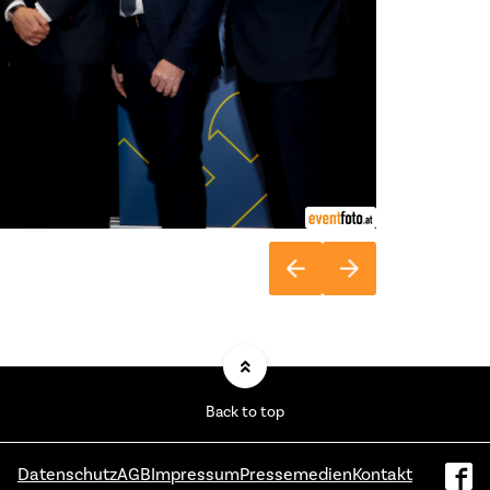
Back to top
Datenschutz
AGB
Impressum
Pressemedien
Kontakt