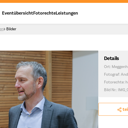
Eventübersicht
Fotorechte
Leistungen
en
Bilder
Details
Ort: Meggenh
Fotograf: And
Fotorechte: h
Bild Nr.: IMG_
te