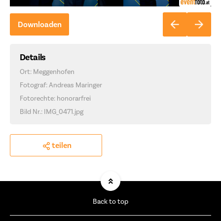
Downloaden
Details
Ort: Meggenhofen
Fotograf: Andreas Maringer
Fotorechte: honorarfrei
Bild Nr.: IMG_0471.jpg
teilen
Back to top