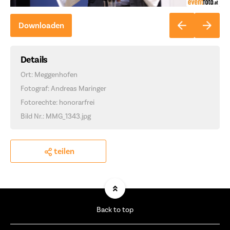
Downloaden
Details
Ort: Meggenhofen
Fotograf: Andreas Maringer
Fotorechte: honorarfrei
Bild Nr.: MMG_1343.jpg
teilen
Back to top