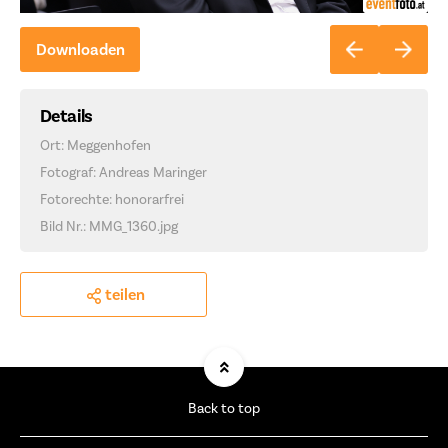
Downloaden
Details
Ort: Meggenhofen
Fotograf: Andreas Maringer
Fotorechte: honorarfrei
Bild Nr.: MMG_1360.jpg
teilen
Back to top