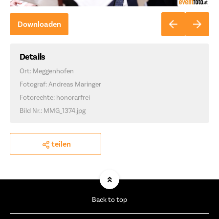
Downloaden
Details
Ort: Meggenhofen
Fotograf: Andreas Maringer
Fotorechte: honorarfrei
Bild Nr.: MMG_1374.jpg
teilen
Back to top