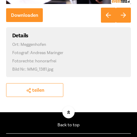
Downloaden
Details
Ort: Meggenhofen
Fotograf: Andreas Maringer
Fotorechte: honorarfrei
Bild Nr.: MMG_1381.jpg
teilen
Back to top