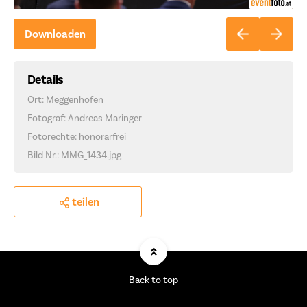
Downloaden
Details
Ort: Meggenhofen
Fotograf: Andreas Maringer
Fotorechte: honorarfrei
Bild Nr.: MMG_1434.jpg
teilen
Back to top