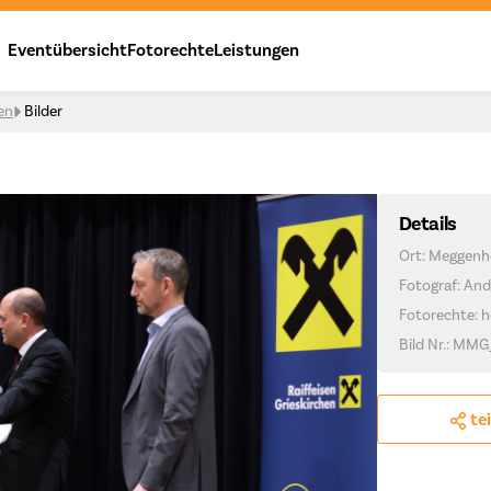
Eventübersicht
Fotorechte
Leistungen
en
Bilder
Details
Ort: Meggenh
Fotograf: And
Fotorechte: h
Bild Nr.: MMG
te