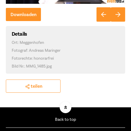
Downloaden
Details
Ort: Meggenhofen
Fotograf: Andreas Maringer
Fotorechte: honorarfrei
Bild Nr.: MMG_1485.jpg
teilen
Back to top