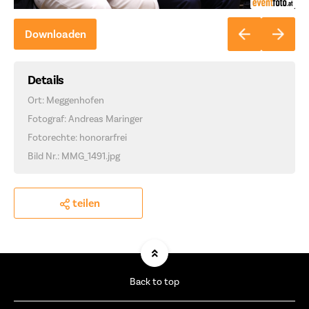
Downloaden
Details
Ort: Meggenhofen
Fotograf: Andreas Maringer
Fotorechte: honorarfrei
Bild Nr.: MMG_1491.jpg
teilen
Back to top