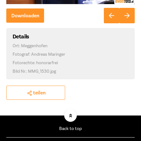
Downloaden
Details
Ort: Meggenhofen
Fotograf: Andreas Maringer
Fotorechte: honorarfrei
Bild Nr.: MMG_1530.jpg
teilen
Back to top