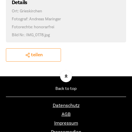
Details
Ort: Grieskirchen
Fotograf: Andreas Maringer
Fotorechte: honorarfrei
Bild Nr.: IMG_0178.jpg
teilen
Back to top
Datenschutz
AGB
Impressum
Pressemedien