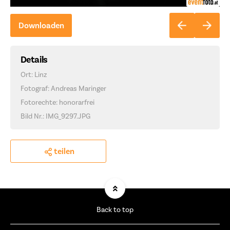
Downloaden
Details
Ort: Linz
Fotograf: Andreas Maringer
Fotorechte: honorarfrei
Bild Nr.: IMG_9297.JPG
teilen
Back to top