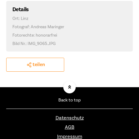
Details
Ort: Linz
Fotograf: Andreas Maringer
Fotorechte: honorarfrei
Bild Nr.: IMG_9065.JPG
teilen
Back to top
Datenschutz
AGB
Impressum