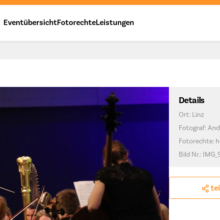
Eventübersicht
Fotorechte
Leistungen
Details
Ort: Linz
Fotograf: And
Fotorechte: h
Bild Nr.: IMG
te