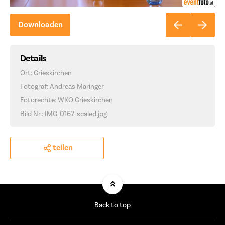
Downloaden
Details
Ort: Grieskirchen
Fotograf: Andreas Maringer
Fotorechte: WKO Grieskirchen
Bild Nr.: IMG_0167-scaled.jpg
teilen
Back to top