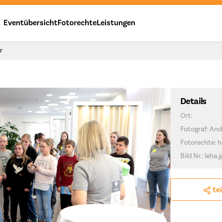
Eventübersicht
Fotorechte
Leistungen
r
Details
Ort:
Fotograf: And
Fotorechte: h
Bild Nr.: leha.
te