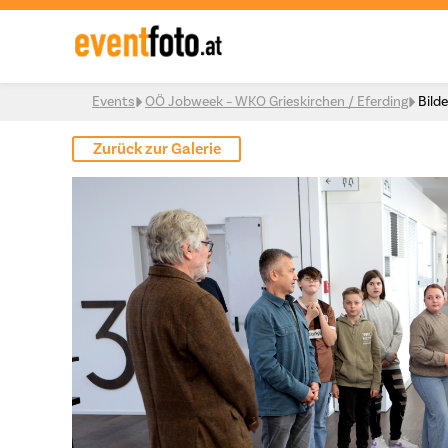
Skip to content
Events
OÖ Jobweek – WKO Grieskirchen / Eferding
Bilde
Zurück zur Galerie