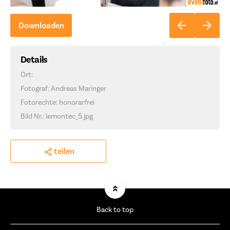
Downloaden
Details
Ort:
Fotograf: Andreas Maringer
Fotorechte: honorarfrei
Bild Nr.: lemontec_5.jpg
teilen
Back to top