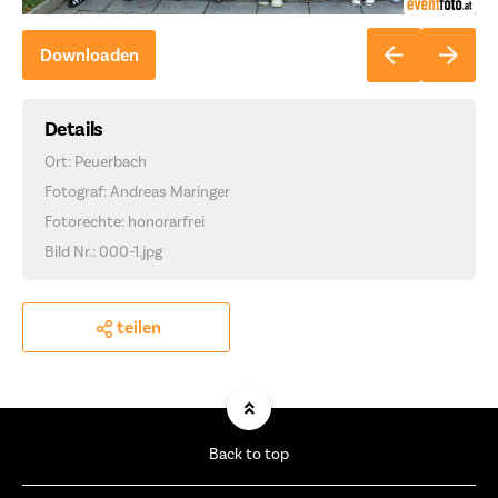
Downloaden
Details
Ort: Peuerbach
Fotograf: Andreas Maringer
Fotorechte: honorarfrei
Bild Nr.: 000-1.jpg
teilen
Back to top