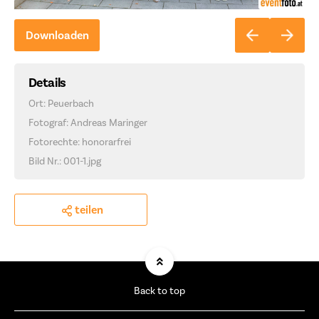
Downloaden
Details
Ort: Peuerbach
Fotograf: Andreas Maringer
Fotorechte: honorarfrei
Bild Nr.: 001-1.jpg
teilen
Back to top