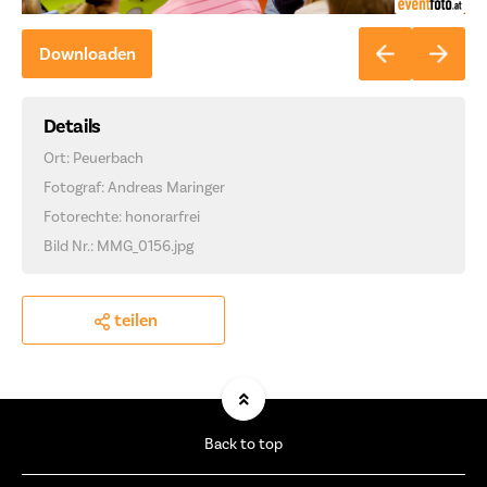
Downloaden
Details
Ort: Peuerbach
Fotograf: Andreas Maringer
Fotorechte: honorarfrei
Bild Nr.: MMG_0156.jpg
teilen
Back to top