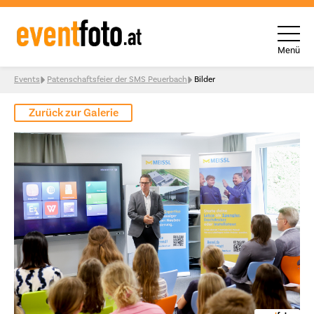
Menü
Skip to content
Events
Patenschaftsfeier der SMS Peuerbach
Bilder
Zurück zur Galerie