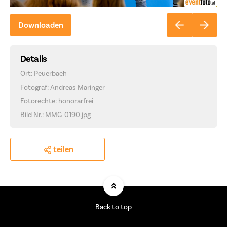
Downloaden
Details
Ort: Peuerbach
Fotograf: Andreas Maringer
Fotorechte: honorarfrei
Bild Nr.: MMG_0190.jpg
teilen
Back to top