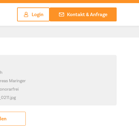
Login
Kontakt & Anfrage
ch
reas Maringer
onorarfrei
_0211.jpg
ilen