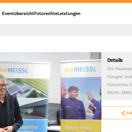
Eventübersicht
Fotorechte
Leistungen
Details
Ort: Peuerba
Fotograf: And
Fotorechte: h
Bild Nr.: MMG
te