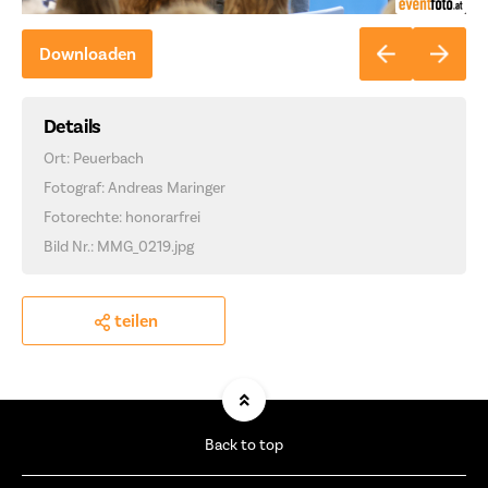
Downloaden
Details
Ort: Peuerbach
Fotograf: Andreas Maringer
Fotorechte: honorarfrei
Bild Nr.: MMG_0219.jpg
teilen
Back to top