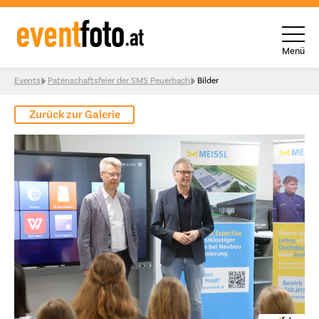
Menü
Skip to content
Events
Patenschaftsfeier der SMS Peuerbach
Bilder
Zurück zur Galerie