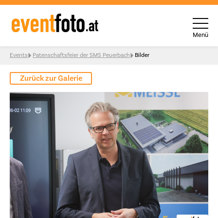
Menü
Skip to content
Events
Patenschaftsfeier der SMS Peuerbach
Bilder
Zurück zur Galerie