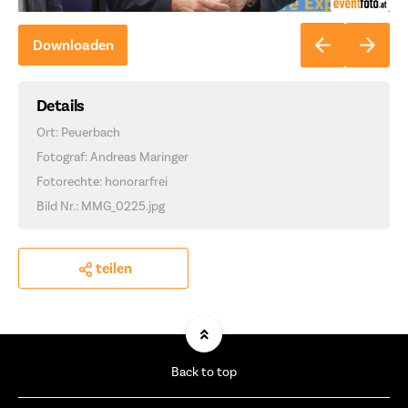
Downloaden
Details
Ort: Peuerbach
Fotograf: Andreas Maringer
Fotorechte: honorarfrei
Bild Nr.: MMG_0225.jpg
teilen
Back to top