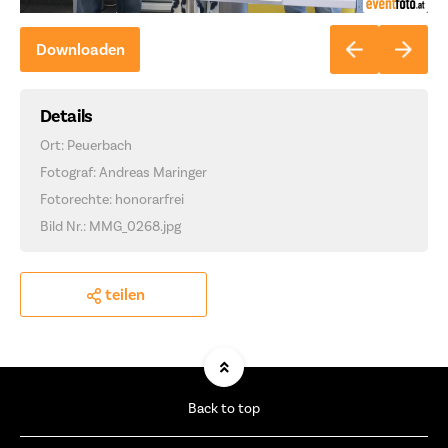
Downloaden
Details
Ort: Peuerbach
Fotograf: Andreas Maringer
Fotorechte: honorarfrei
Bild Nr.: MMG_0268.jpg
teilen
Back to top