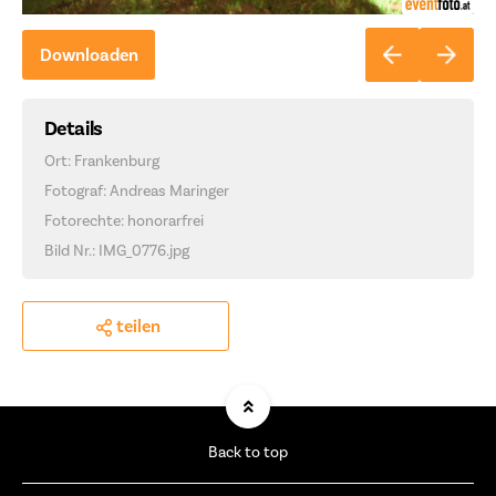
Downloaden
Details
Ort: Frankenburg
Fotograf: Andreas Maringer
Fotorechte: honorarfrei
Bild Nr.: IMG_0776.jpg
teilen
Back to top