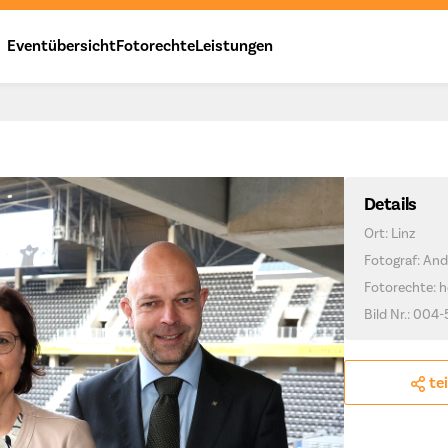
Eventübersicht
Fotorechte
Leistungen
Details
Ort: Linz
Fotograf: And
Fotorechte: h
Bild Nr.: 004-
te