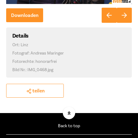
Downloaden
Details
Ort: Linz
Fotograf: Andreas Maringer
Fotorechte: honorarfrei
Bild Nr.: IMG_0468.jpg
teilen
Back to top