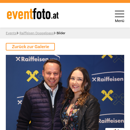
Menü
Skip to content
Events
Raiffeisen Doppelpass
Bilder
Zurück zur Galerie