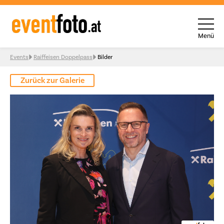
Menü
Skip to content
Events
Raiffeisen Doppelpass
Bilder
Zurück zur Galerie