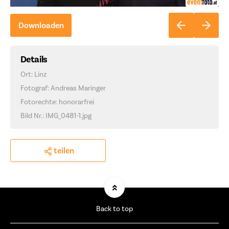
Downloaden
Details
Ort: Linz
Fotograf: Andreas Maringer
Fotorechte: honorarfrei
Bild Nr.: IMG_0481-1.jpg
teilen
Back to top